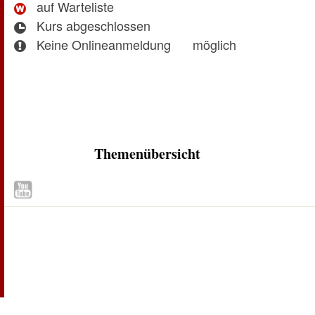
auf Warteliste
Kurs abgeschlossen
Keine Onlineanmeldung
möglich
Themenübersicht
Zum Seitenanfang
Inhaltsübersicht
Seitenanfang
Seite drucken
Seite empfehlen
Kontakt
Datenschutz
Benutzungshinweise
Impressum