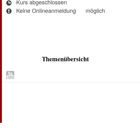
Kurs abgeschlossen
Keine Onlineanmeldung
möglich
Themenübersicht
Zum Seitenanfang
Inhaltsübersicht
Seitenanfang
Seite drucken
Seite empfehlen
Kontakt
Datenschutz
Benutzungshinweise
Impressum