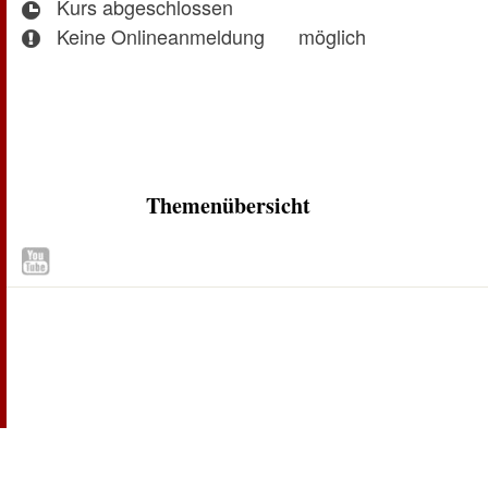
Kurs abgeschlossen
Keine Onlineanmeldung
möglich
Themenübersicht
Zum Seitenanfang
Inhaltsübersicht
Seitenanfang
Seite drucken
Seite empfehlen
Kontakt
Datenschutz
Benutzungshinweise
Impressum